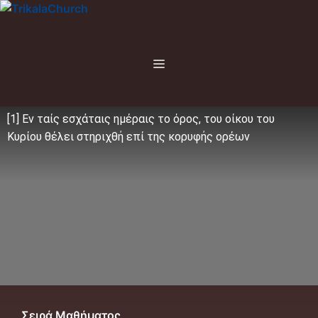
Μετάβαση
σε
περιεχόμενο
Menu
[1] Εν ταίς εσχάταις ημέραις το όρος, του οίκου του
Κυρίου θέλει στηριχθή επί της κορυφής ορέων
Σειρά Μαθήματος