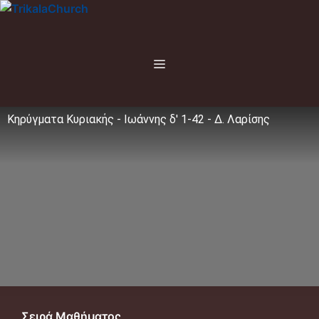
Μετάβαση
σε
περιεχόμενο
Menu
Κηρύγματα Κυριακής - Ιωάννης δ' 1-42 - Δ. Λαρίσης
Σειρά Μαθήματος