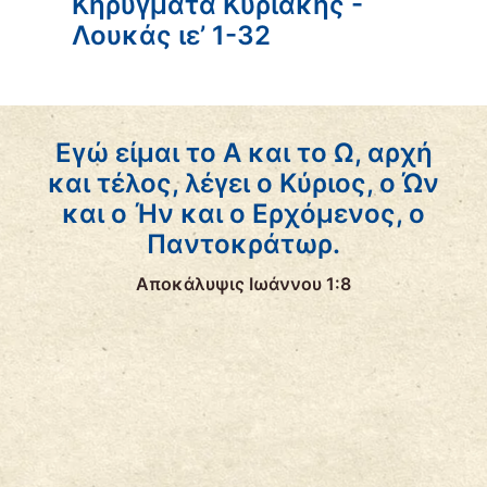
Κηρύγματα Κυριακής -
Λουκάς ιε’ 1-32
Εγώ είμαι το Α και το Ω, αρχή
και τέλος, λέγει ο Κύριος, ο Ών
και ο Ήν και ο Ερχόμενος, ο
Παντοκράτωρ.
Αποκάλυψις Ιωάννου 1:8