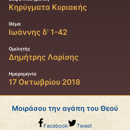
Κηρύγματα Κυριακής
Θέμα
Ιωάννης δ’ 1-42
Ομιλητής
Δημήτρης Λαρίσης
Ημερομηνία
17 Οκτωβρίου 2018
Μοιράσου την αγάπη του Θεού
Facebook
Tweet