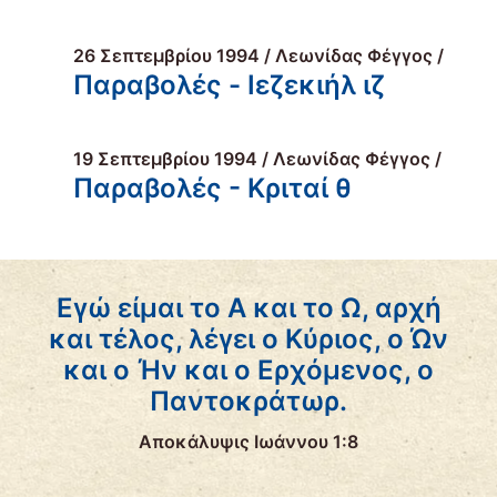
26 Σεπτεμβρίου 1994 / Λεωνίδας Φέγγος /
Παραβολές - Ιεζεκιήλ ιζ
19 Σεπτεμβρίου 1994 / Λεωνίδας Φέγγος /
Παραβολές - Κριταί θ
Εγώ είμαι το Α και το Ω, αρχή
και τέλος, λέγει ο Κύριος, ο Ών
και ο Ήν και ο Ερχόμενος, ο
Παντοκράτωρ.
Αποκάλυψις Ιωάννου 1:8