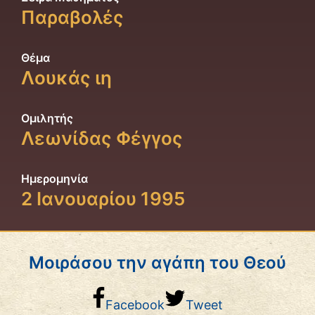
Παραβολές
Θέμα
Λουκάς ιη
Ομιλητής
Λεωνίδας Φέγγος
Ημερομηνία
2 Ιανουαρίου 1995
Μοιράσου την αγάπη του Θεού
Facebook
Tweet