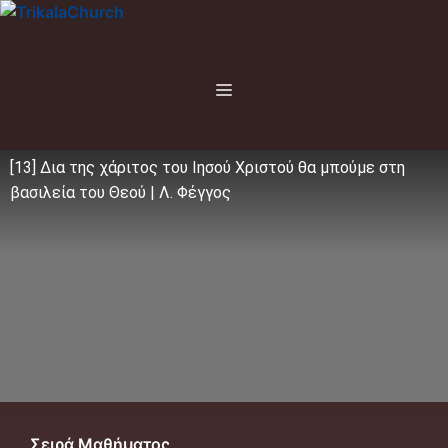
Μετάβαση
σε
περιεχόμενο
Menu
[13] Δια της χάριτος του Ιησού Χριστού θα μπούμε στη
βασιλεία του Θεού | Λ. Φέγγος
Σειρά Μαθήματος