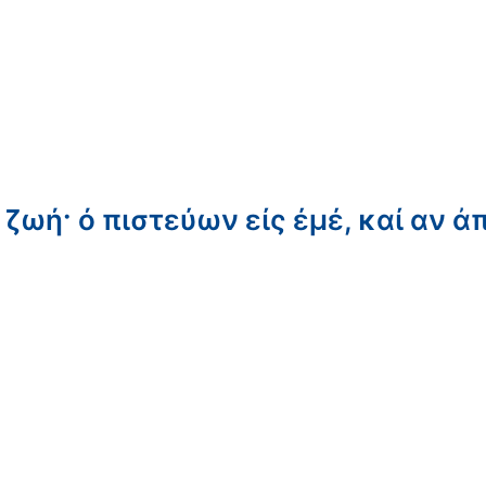
 ζωή· ό πιστεύων είς έμέ, καί αν ἀ