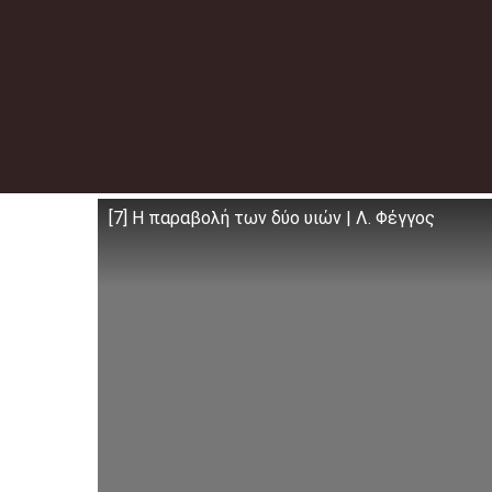
Μετάβαση
σε
περιεχόμενο
[7] Η παραβολή των δύο υιών | Λ. Φέγγος