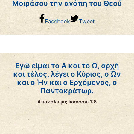
Μοιράσου την αγάπη του Θεού
Facebook
Tweet
Εγώ είμαι το Α και το Ω, αρχή
και τέλος, λέγει ο Κύριος, ο Ών
και ο Ήν και ο Ερχόμενος, ο
Παντοκράτωρ.
Αποκάλυψις Ιωάννου 1:8