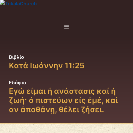
Μετάβαση
σε
περιεχόμενο
Menu
Βιβλίο
Κατά Ιωάννην
11:25
Εδάφιο
Εγώ είμαι ή ανάστασις καί ή
ζωή· ό πιστεύων είς έμέ, καί
αν ἀποθάνῃ, θέλει ζήσει.