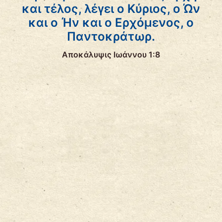
και τέλος, λέγει ο Κύριος, ο Ών
και ο Ήν και ο Ερχόμενος, ο
Παντοκράτωρ.
Αποκάλυψις Ιωάννου 1:8