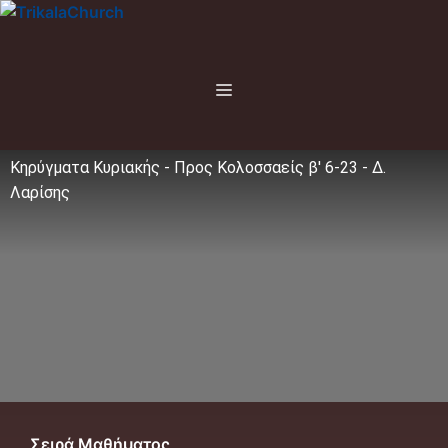
Μετάβαση
σε
περιεχόμενο
Menu
Κηρύγματα Κυριακής - Προς Κολοσσαείς β' 6-23 - Δ.
Λαρίσης
Σειρά Μαθήματος