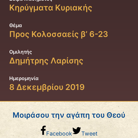
Κηρύγματα Κυριακής
Θέμα
Προς Κολοσσαείς β’ 6-23
Ομιλητής
Δημήτρης Λαρίσης
Ημερομηνία
8 Δεκεμβρίου 2019
Μοιράσου την αγάπη του Θεού
Facebook
Tweet