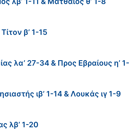
ς λβ’ 1-11 & Ματθαίος θ’ 1-8
Τίτον β’ 1-15
ας λα’ 27-34 & Προς Εβραίους η’ 1
σιαστής ιβ’ 1-14 & Λουκάς ιγ 1-9
ς λβ’ 1-20