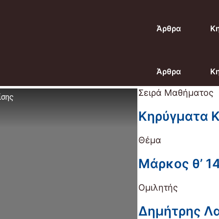
Άρθρα
Κ
Άρθρα
Κ
Σειρά Μαθήματος
ίσης
Κηρύγματα Κ
Θέμα
Μάρκος θ’ 1
Ομιλητής
Δημήτρης Λ