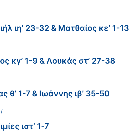
ήλ ιη’ 23-32 & Ματθαίος κε’ 1-13
ς κγ’ 1-9 & Λουκάς στ’ 27-38
 θ’ 1-7 & Ιωάννης ιβ’ 35-50
/
ίες ιστ’ 1-7