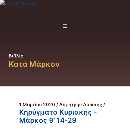
Μετάβαση
σε
περιεχόμενο
Menu
Βιβλίο
Κατά Μάρκον
1 Μαρτίου 2020 / Δημήτρης Λαρίσης /
Κηρύγματα Κυριακής -
Μάρκος θ’ 14-29