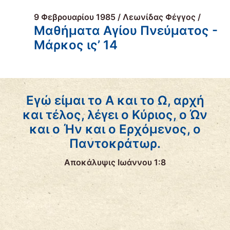
9 Φεβρουαρίου 1985 / Λεωνίδας Φέγγος /
Μαθήματα Αγίου Πνεύματος -
Μάρκος ις’ 14
Εγώ είμαι το Α και το Ω, αρχή
και τέλος, λέγει ο Κύριος, ο Ών
και ο Ήν και ο Ερχόμενος, ο
Παντοκράτωρ.
Αποκάλυψις Ιωάννου 1:8